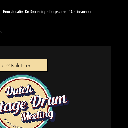
Beurslocatie: De Kentering - Dorpsstraat 54 - Rosmalen
ms
n? Klik Hier.
. ​