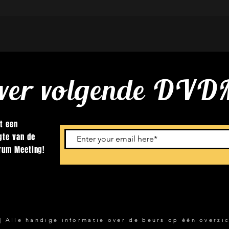
over volgende DVDM
t een
gte van de
Drum Meeting!
 Alle handige informatie over de beurs op één overzic