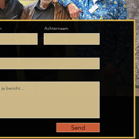
m
Achternaam
Email
Social M
info@mysite.com
Send