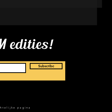
 edities!
Subscribe
htelijke pagina