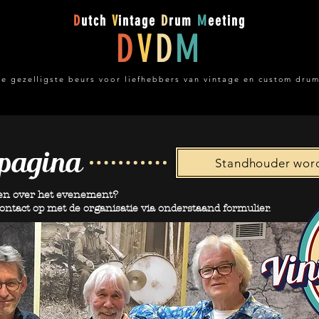
D
utch
V
intage
D
rum
M
eeting
D
V
D
M
e gezelligste beurs voor liefhebbers van vintage en custom dru
tpagina
Standhouder worde
gen over het evenement?
contact op met de organisatie via onderstaand formulier